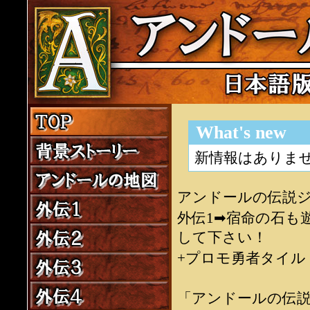
What's new
新情報はありま
アンドールの伝説
外伝1➡宿命の石も
して下さい！
+プロモ勇者タイル
「アンドールの伝