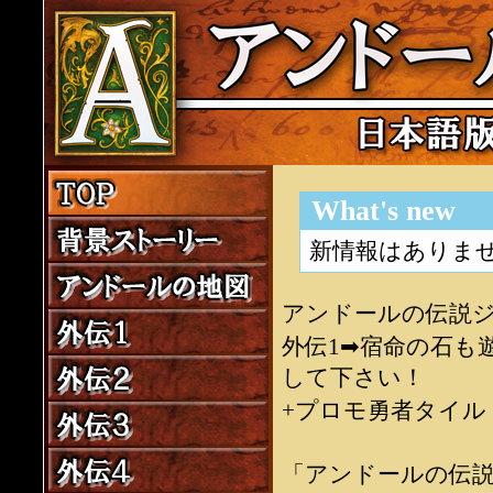
What's new
新情報はありま
アンドールの伝説
外伝1➡宿命の石も
して下さい！
+プロモ勇者タイル
「アンドールの伝