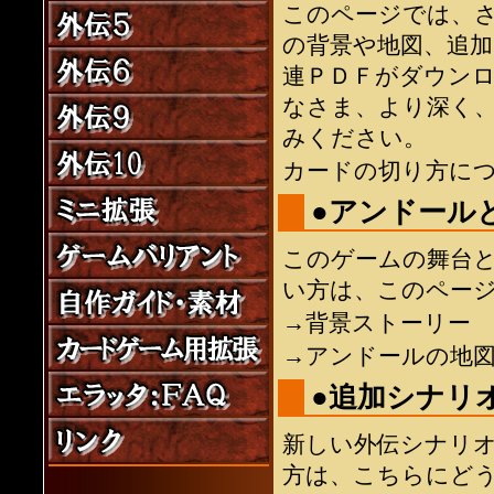
このページでは、
の背景や地図、追
連ＰＤＦがダウン
なさま、より深く
みください。
カードの切り方に
●アンドール
このゲームの舞台
い方は、このペー
→背景ストーリー
→アンドールの地
●追加シナリ
新しい外伝シナリ
方は、こちらにど