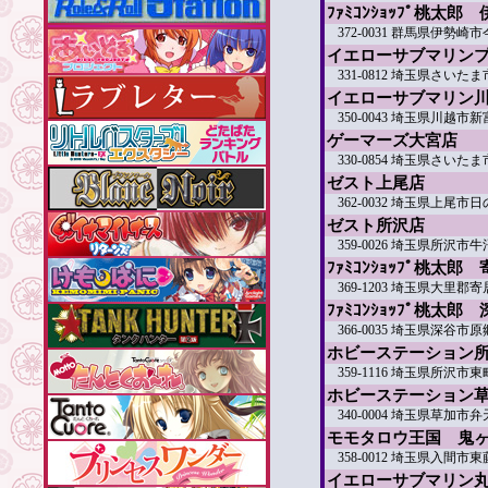
ﾌｧﾐｺﾝｼｮｯﾌﾟ桃太郎
372-0031 群馬県伊勢崎市今
イエローサブマリン
331-0812 埼玉県さいた
イエローサブマリン
350-0043 埼玉県川越市新
ゲーマーズ大宮店
330-0854 埼玉県さいた
ゼスト上尾店
362-0032 埼玉県上尾市日の
ゼスト所沢店
359-0026 埼玉県所沢市牛沼
ﾌｧﾐｺﾝｼｮｯﾌﾟ桃太郎
369-1203 埼玉県大里郡寄
ﾌｧﾐｺﾝｼｮｯﾌﾟ桃太郎
366-0035 埼玉県深谷市原
ホビーステーション
359-1116 埼玉県所沢市東
ホビーステーション
340-0004 埼玉県草加市弁天
モモタロウ王国 鬼
358-0012 埼玉県入間市東
イエローサブマリン