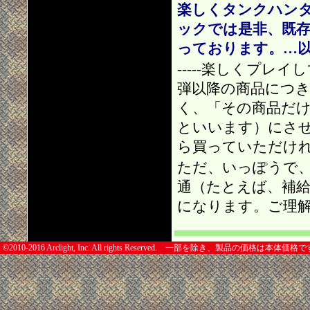
楽しくタンクハン
ックでは是非、既
っております。…
-----楽しくプ
弾以降の商品につ
く、「その商品だ
といいます）にさ
ら買っていただけ
ただ、いっぽうで
通（たとえば、補
になります。ご理
©2010-2016 Arclight, Inc. All rights Reserved. 一部を除き