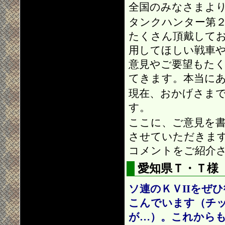
全国のみなさまよ
タンクハンター第
たくさん頂戴して
用してほしい戦車
意見やご要望もた
てきます。本当に
現在、おかげさま
す。
ここに、ご意見を
させていただきま
コメントをご紹介
愛知県Ｔ・Ｔ様
ソ連のＫＶIIをぜ
こんでいます（チ
が…）。これから