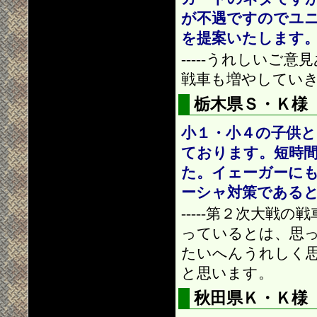
が不遇ですのでユ
を提案いたします
-----うれしい
戦車も増やしてい
栃木県Ｓ・Ｋ様
小１・小４の子供
ております。短時
た。イェーガーに
ーシャ対策である
-----第２次大
っているとは、思
たいへんうれしく
と思います。
秋田県Ｋ・Ｋ様