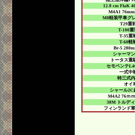
12.8 cm Fla
M4A1 76
M8軽装甲車グ
T29重
T-100
T-35
T-60
Br-5 28
シャーマ
トータス重
セモベンテL40 d
一式中
特三式
オイ
シャール2C
M4A2 76
38M トルディ
フィンランド