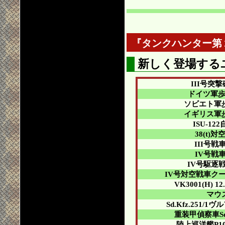
『タンクハンター第２版
新しく登場する
III号突
ドイツ軍
ソビエト軍
イギリス軍
ISU-12
38(t)
III号戦
IV号戦
IV号駆逐
IV号対空戦車ク
VK3001(H) 1
マウ
Sd.Kfz.251/
重装甲偵察車Sd.K
陸上巡洋艦P10