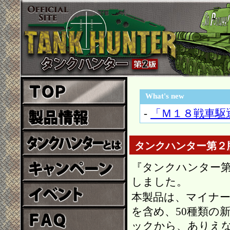
What's new
-
「Ｍ１８戦車駆
タンクハンター第２
『タンクハンター第
しました。
本製品は、マイナ
を含め、50種類の
ックから、ありえ