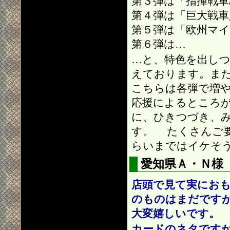
第３弾は「指揮戦車
第４弾は「巨大戦車
第５弾は「欧州マイ
第６弾は…
…と、特色を出し
えております。ま
こちらは各弾で増
応援によるところ
に、ひきつづき、
す。 たくさんご
らいまではイケそ
愛知県Ａ・Ｎ様
店頭で見て実にお
のものはまだです
大変嬉しいです。
カードのネタです