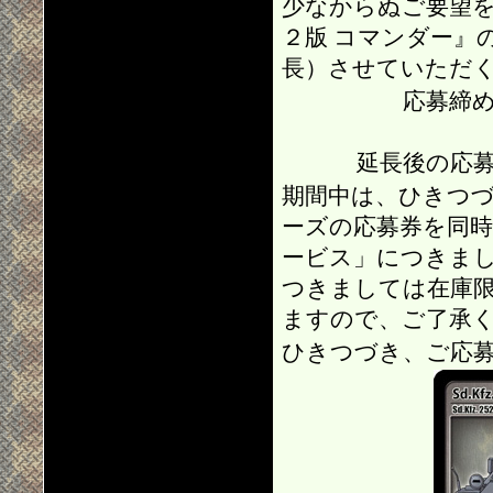
少なからぬご要望
２版 コマンダー』
長）させていただ
応募締め
延長後の応募
期間中は、ひきつ
ーズの応募券を同
ービス」につきま
つきましては在庫
ますので、ご了承
ひきつづき、ご応