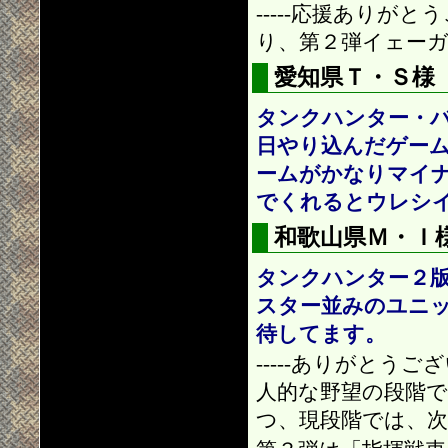
-----応援ありが
り、第２弾イェー
愛知県Ｔ・Ｓ様
タンクハンター・
日やり込んだゲー
ームがかなりマイ
でくれるとウレシ
和歌山県Ｍ・Ｉ
タンクハンター２
スター並みのユニ
待してます。
-----ありがと
人的な野望の段階
つ、現段階では、