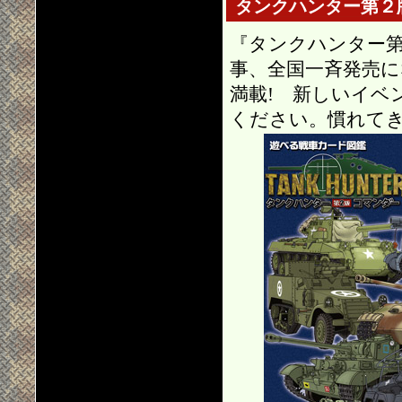
タンクハンター第２
『タンクハンター第
事、全国一斉発売
満載! 新しいイベ
ください。慣れて