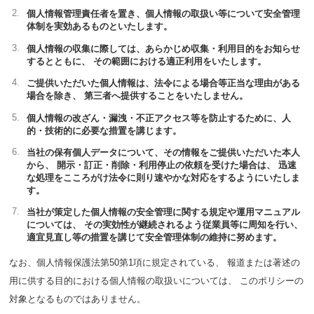
個人情報管理責任者を置き、個人情報の取扱い等について安全管理
体制を実効あるものといたします。
個人情報の収集に際しては、あらかじめ収集・利用目的をお知らせ
するとともに、 その範囲における適正利用をいたします。
ご提供いただいた個人情報は、法令による場合等正当な理由がある
場合を除き、 第三者へ提供することをいたしません。
個人情報の改ざん・漏洩・不正アクセス等を防止するために、人
的・技術的に必要な措置を講じます。
当社の保有個人データについて、その情報をご提供いただいた本人
から、 開示・訂正・削除・利用停止の依頼を受けた場合は、 迅速
な処理をこころがけ法令に則り速やかな対応をするようにいたしま
す。
当社が策定した個人情報の安全管理に関する規定や運用マニュアル
については、 その実効性が継続されるよう従業員等に周知を行い、
適宜見直し等の措置を講じて安全管理体制の維持に努めます。
なお、個人情報保護法第50第1項に規定されている、 報道または著述の
用に供する目的における個人情報の取扱いについては、 このポリシーの
対象となるものではありません。